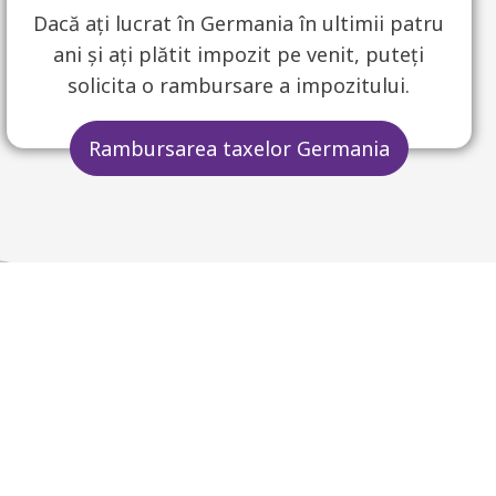
Dacă ați lucrat în Germania în ultimii patru
ani și ați plătit impozit pe venit, puteți
solicita o rambursare a impozitului.
Rambursarea taxelor Germania
clarație fiscală în SUA
 în ultimii trei ani,
 cerere de reînnoire a
ului.