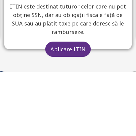
ITIN este destinat tuturor celor care nu pot
obține SSN, dar au obligații fiscale față de
SUA sau au plătit taxe pe care doresc să le
ramburseze.
Aplicare ITIN
u o viză F, J, M sau Q,
Dacă nu ați depus o de
ru o rambursare a taxei
folosind numărul ITIN
& Care.
trebuie să depuneți o
ITIN-