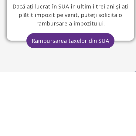
Dacă ați lucrat în SUA în ultimii trei ani și ați
plătit impozit pe venit, puteți solicita o
rambursare a impozitului.
Rambursarea taxelor din SUA
Dacă ați fost în SUA c
sunteți eligibil pent
SSMed 