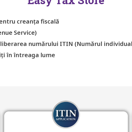
entru creanța fiscală
enue Service)
eliberarea numărului ITIN (Numărul individual 
ți în întreaga lume