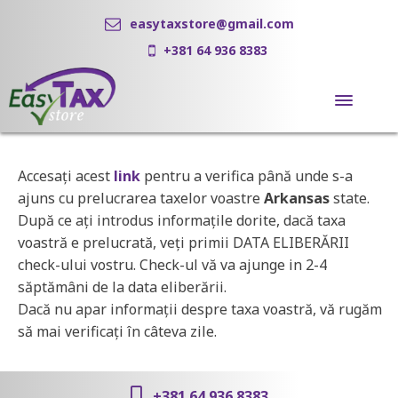
easytaxstore@gmail.com
+381 64 936 8383
Accesaţi acest
link
pentru a verifica până unde s-a
ajuns cu prelucrarea taxelor voastre
Arkansas
state.
După ce aţi introdus informaţile dorite, dacă taxa
voastră e prelucrată, veţi primii DATA ELIBERĂRII
check-ului vostru. Check-ul vă va ajunge in 2-4
săptămâni de la data eliberării.
Dacă nu apar informaţii despre taxa voastră, vă rugăm
să mai verificaţi în câteva zile.
+381 64 936 8383