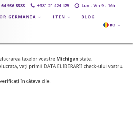
 64 936 8383
+381 21 424 425
Lun - Vin 9 - 16h
LOR GERMANIA
ITIN
BLOG
RO
elucrarea taxelor voastre
Michigan
state.
elucrată, veţi primii DATA ELIBERĂRII check-ului vostru.
rificaţi în câteva zile.