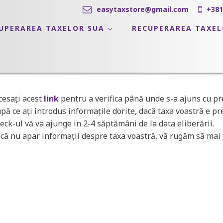
easytaxstore@gmail.com
+381
UPERAREA TAXELOR SUA
RECUPERAREA TAXE
cesaţi acest
link
pentru a verifica până unde s-a ajuns cu pr
pă ce aţi introdus informaţile dorite, dacă taxa voastră e pr
eck-ul vă va ajunge in 2-4 săptămâni de la data eliberării.
că nu apar informaţii despre taxa voastră, vă rugăm să mai ve